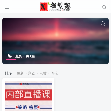
山系
共1篇
排序
更新
浏览
点赞
评论