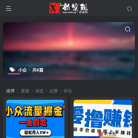
小众
共6篇
排序
更新
浏览
点赞
评论