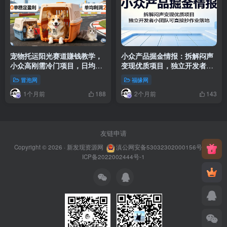
宠物托运阳光赛道賺钱教学，
小众产品掘金情报：拆解闷声
小众高刚需冷门项目，日均10
变现优质项目，独立开发者小
单稳定盈利，单均利润200+
团队可直接抄作业落地
冒泡网
福缘网
1个月前
2个月前
188
143
友链申请
Copyright © 2026 ·
新发现资源网
滇公网安备53032302000156号
滇
ICP备2022002444号-1