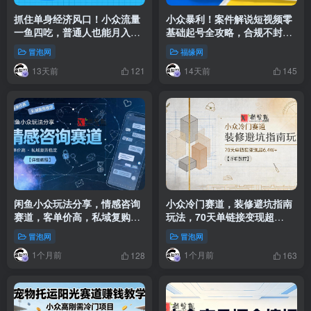
抓住单身经济风口！小众流量
小众暴利！案件解说短视频零
一鱼四吃，普通人也能月入
基础起号全攻略，合规不封号
3W+
新手也能快速上手月入千元
冒泡网
福缘网
13天前
14天前
121
145
闲鱼小众玩法分享，情感咨询
小众冷门赛道，装修避坑指南
赛道，客单价高，私域复购稳
玩法，70天单链接变现超
定【详细教程】
6.4W+【详细教程】
冒泡网
冒泡网
1个月前
1个月前
128
163