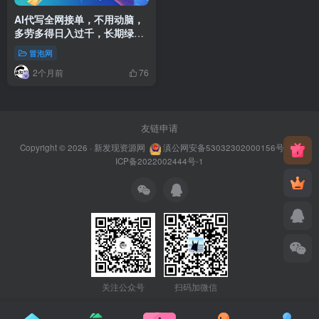
AI代写全网接单，不用动脑，
多劳多得日入过千，长期绿色
项目，小白连夜就能开工
冒泡网
2个月前
76
友链申请
Copyright © 2026 ·
新发现资源网
滇公网安备53032302000156号
滇
ICP备2022002444号-1
关注公众号
扫码加微信