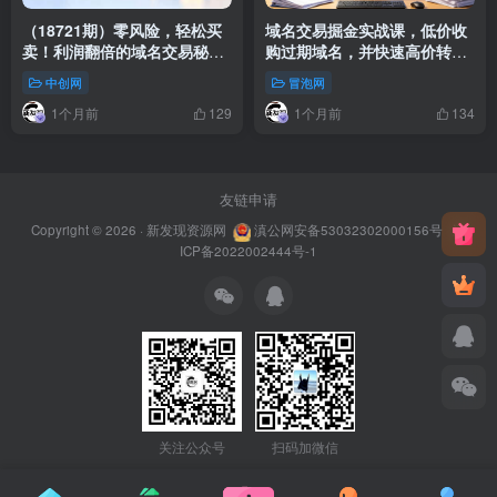
（18721期）零风险，轻松买
域名交易掘金实战课，低价收
卖！利润翻倍的域名交易秘
购过期域名，并快速高价转
籍！【原创双语字幕】
售，賺取丰厚利润【原创双语
中创网
冒泡网
字幕】
1个月前
1个月前
129
134
友链申请
Copyright © 2026 ·
新发现资源网
滇公网安备53032302000156号
滇
ICP备2022002444号-1
关注公众号
扫码加微信