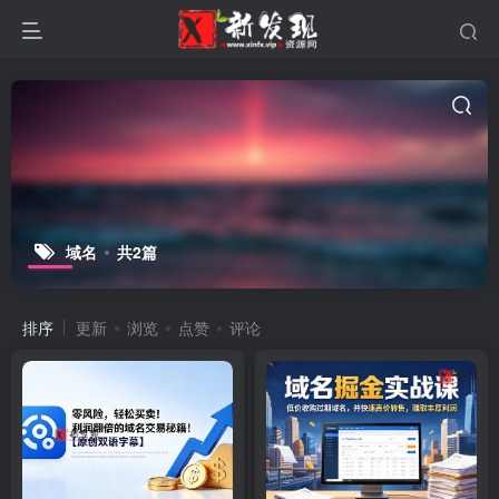
域名
共2篇
排序
更新
浏览
点赞
评论