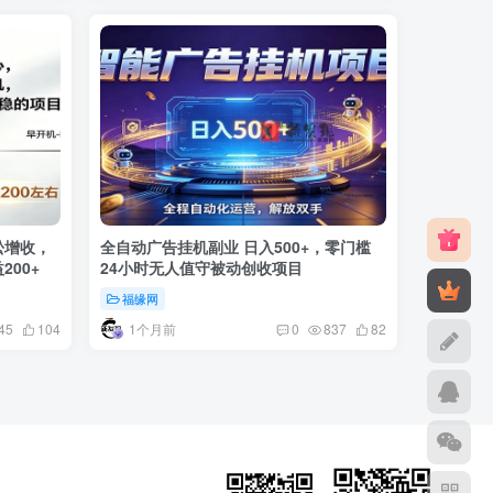
松增收，
全自动广告挂机副业 日入500+，零门槛
00+
24小时无人值守被动创收项目
福缘网
1个月前
45
104
0
837
82