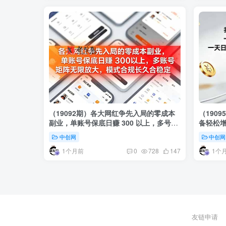
（19092期）各大网红争先入局的零成本
（190
副业，单账号保底日赚 300 以上，多号矩
备轻松
阵可放大，模式合规长久稳定！
定收益20
中创网
中创网
1个月前
1个
0
728
147
友链申请