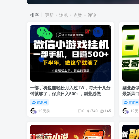
排序
更新
浏览
点赞
评论
一部手机也能轻松月入过1W，每天十几分
副业必做
钟就够了，保底日入500+，副业必做
最新风
紧把握
冒泡网
冒泡网
12天前
12天
0
749
145