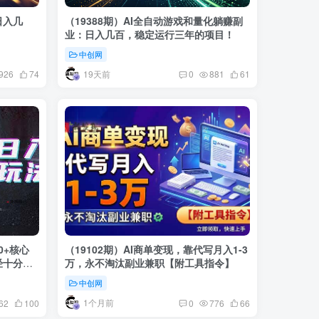
日入几
（19388期）AI全自动游戏和量化躺赚副
业：日入几百，稳定运行三年的项目！
中创网
19天前
926
74
0
881
61
0+核心
（19102期）AI商单变现，靠代写月入1-3
经十分稳
万，永不淘汰副业兼职【附工具指令】
中创网
1个月前
62
100
0
776
66