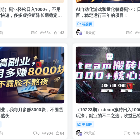
03期）副业轻松日入1000+，不用
AI自动化游戏和量化躺赚副业：
发快递，多多虚拟矩阵长期稳定变
百，稳定运行三年的项目！
福缘网
前
18天前
0
634
143
0
副业，我每月多赚8000块，不囤货
（19223期）steam搬砖日入100
不熬夜
玩法，副业的不二之选，收益已
定
中创网
前
29天前
0
904
64
0
9