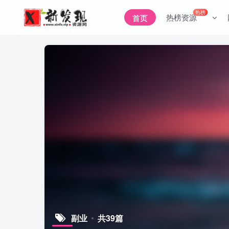
热榜
热榜资源
首页
副业
共39篇