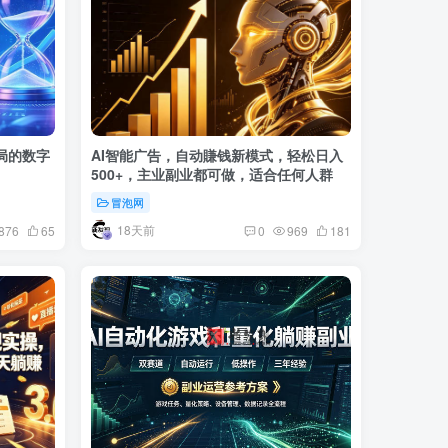
入局的数字
AI智能广告，自动賺钱新模式，轻松日入
500+，主业副业都可做，适合任何人群
冒泡网
18天前
876
65
0
969
181