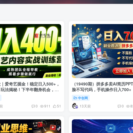
｜爱奇艺掘金！稳定日入500+，
（19490期）拼多多卖AI简历PP
口玩法揭秘！下半年翻身机会，抓
脸不写代码，手机操作日入700+
！
选！
中创网
前
13天前
0
911
51
0
8