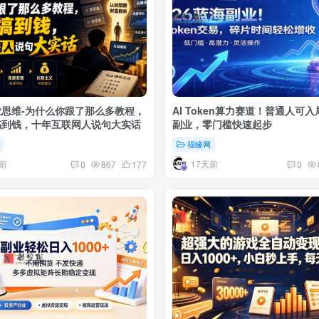
思维-为什么你跟了那么多教程，
AI Token算力赛道！普通人可
搞到钱，十年互联网人说句大实话
副业，零门槛快速起步
福缘网
前
17天前
0
867
177
0