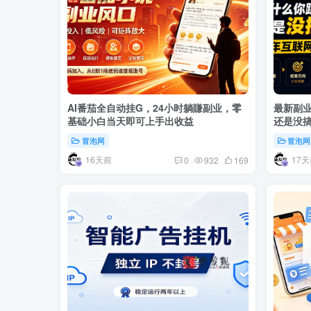
AI番茄全自动挂G，24小时躺賺副业，零
最新副业
基础小白当天即可上手出收益
还是没
冒泡网
冒泡网
16天前
17天
0
932
169