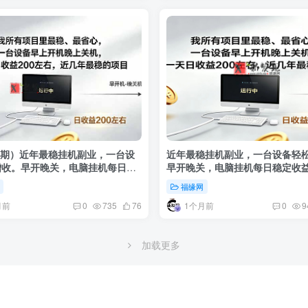
95期）近年最稳挂机副业，一台设
近年最稳挂机副业，一台设备轻
增收。早开晚关，电脑挂机每日稳
早开晚关，电脑挂机每日稳定收益2
0+
福缘网
月前
1个月前
0
735
76
0
9
加载更多