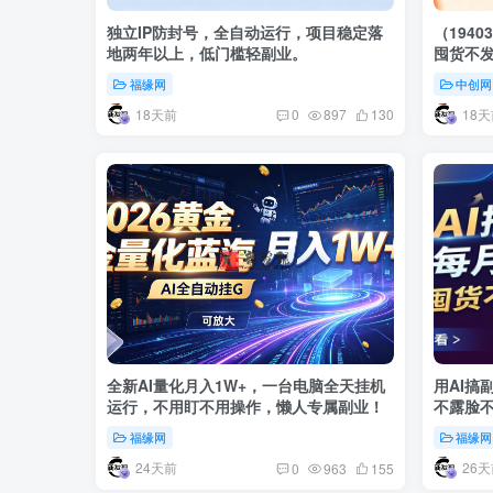
独立IP防封号，全自动运行，项目稳定落
（194
地两年以上，低门槛轻副业。
囤货不
现
福缘网
中创网
18天前
18天
0
897
130
全新AI量化月入1W+，一台电脑全天挂机
用AI搞
运行，不用盯不用操作，懒人专属副业！
不露脸
福缘网
福缘网
24天前
26天
0
963
155