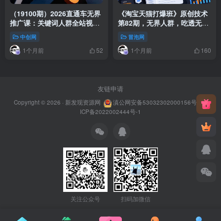
（19100期）2026直通车无界
《淘宝天猫打爆班》原创技术
推广课：关键词人群全站视频
第82期，无界人群，吃透无界
策略选择+十余类目定制化打
人群全套原创打法
中创网
冒泡网
法，投产翻倍
1个月前
1个月前
52
160
友链申请
Copyright © 2026 ·
新发现资源网
滇公网安备53032302000156号
滇
ICP备2022002444号-1
关注公众号
扫码加微信