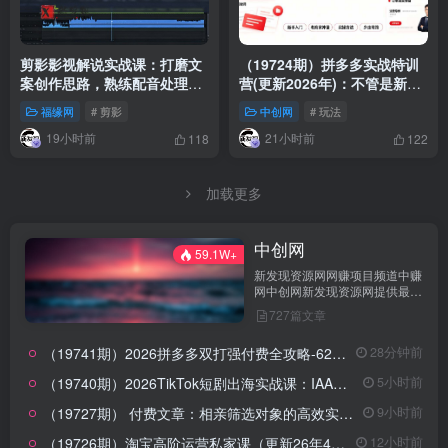
剪影影视解说实战课：打磨文
（19724期）拼多多实战特训
案创作思路，熟练配音处理手
营(更新2026年)：不管是新手
法，快速上手解说制作
入门或老商家冲量，都有实操
福缘网
# 剪影
中创网
# 玩法
方法，跟着学，少走弯路
19小时前
21小时前
118
122
加载更多
中创网
59.1W+
新发现资源网网赚项目频道中赚
网中创网新发现资源网提供最新
前沿网赚项目,每日更新最全网
727篇文章
赚技巧和免费赚钱项目,告诉小
白如何利用网上赚钱,中赚网中
（19741期）2026拼多多双打强付费全攻略-62期；成本推广加托管双剑合璧，系统讲解7种付费玩法优劣势与选择策略
28分钟前
创网少走弯路的网赚平台。
（19740期）2026TikTok短剧出海实战课：IAA广告分账×IAP付费变现×账号搭建×平台规则×双轨爆发×回款全流程
5小时前
（19727期） 付费文章：相亲筛选对象的高效实用策略，全程落地可实操，规避短择、利己型相亲对象
9小时前
（19726期）淘宝高阶运营私家课（更新26年4月18）：选品、爆款、全店动销，三模块构建盈利闭环，月入破5万
12小时前