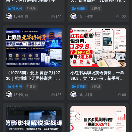
咖实操教学
冒泡网
# 佛学
福缘网
# 建模
15小时前
15小时前
129
122
（19725期）爱上 黄昏 7月27-
小红书卖职场英语资料，一单
30｜杭州线下无界特训营｜淘
39.8，卖了2w+份，新手可快
宝天猫AI推广｜直通车人群｜
速上手
中创网
# 黄昏
冒泡网
# 职场
全套PPT SOP思维导图资料包
15小时前
16小时前
135
69