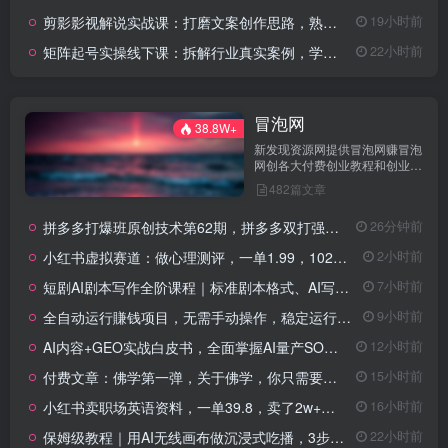
剪影影视解说实战课：打磨文案创作思路，熟练配音处理手法，快速上手解说制作
19小时前
矩阵起号实操线下课：拆解行业真实案例，学会团队矩阵高效运营打法
22小时前
冒泡网
38.8W+
新发现资源网提供冒泡网赚冒泡
网创各大付费创业教程和创业项
目，★每日更新★知识付费VIP
482篇文章
创业课程包含自媒体，拼多多，
淘宝电商营销教程，SEO技术、
拼多多打爆班原创技术第62期，拼多多双打强付费，原创起店技术，稳权重高投产
26分钟前
短视频抖音快手等，创业就找新
发现资源网！
小红书虚拟赛道：做心理测评，一单1.99，102天卖了2.4w+份，月到手1w+
2小时前
短剧AI剧本写作全阶课程｜标准剧本格式、AI写剧指令、投稿过稿技巧、网文改编、主线剧情把控、审稿避坑全套实操教学
7小时前
全自动运行賺钱项目，无需手动操作，稳定运行长期可做，新手副业首选
9小时前
AI内容+GEO实战白皮书，全面掌握AI量产SOP与GEO分发机制【文档】
12小时前
付费文章：佛学第一弹，关于佛学，你只需要记住四个字
15小时前
小红书卖职场英语资料，一单39.8，卖了2w+份，新手可快速上手
16小时前
保姆级教程｜用AI无线画布做沉浸式吃播，3步直接出片，无线画布工作流，操作简单好上手
22小时前