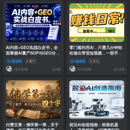
AI内容+GEO实战白皮书，全
零门槛利用AI，只需几分钟轻
面掌握AI量产SOP与GEO分发
松做出带货短视频，一部手机
机制【文档】
批量做出精品视频，月入万元
冒泡网
# 量产
福缘网
# 万元
12小时前
12小时前
85
133
付费文章：佛学第一弹，关于
前沿AI创造指南：组装机器
佛学，你只需要记住四个字
人、语音编程、3D建模打印大