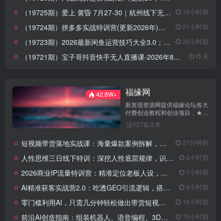
（19725期）爱上 黄昏 7月27-30｜杭州线下无界特训营｜淘宝天猫AI推广｜直通车人群｜全套PPT SOP思维导图资料包
15小时前
（19724期）拼多多实战特训营(更新2026年)：不管是新手入门或老商家冲量，都有实操方法，跟着学，少走弯路
21小时前
（19723期）2026最新闲鱼运营技巧大全3.0；从零基础到月入过万，卖货准备、链接搭建到选品定价全拆解
22小时前
（19721期）宝子哥抖音快手无人直播课-2026年8月5更新｜从基础搭建到高阶起号，稳号防封技术，搭建自动化直播变现体系
昨天
福缘网
42.8W+
新发现资源网提供福缘论坛各大
付费创业教程和创业项目，★每
日更新★知识付费VIP创业课程
527篇文章
包含自媒体，拼多多，淘宝电商
营销教程，SEO技术、短视频抖
短视频带货落地实战课：海量爆款案例拆解，掌握拍摄剪辑与带货脚本创作技巧
27分钟前
音快手等，创业就找新发现资源
网！
人性思维三日线下特训：深挖人性底层规律，识人设防、布局变现抓流量风口
2小时前
2026商业IP流量特训营：精准定位老板人设，搭建长效稳定内容体系
7小时前
AI精准获客实战营2.0：吃透GEO引流逻辑，搭建长效稳定客户获取体系
9小时前
零门槛利用AI，只需几分钟轻松做出带货短视频，一部手机批量做出精品视频，月入万元
12小时前
前沿AI创造指南：组装机器人、语音编程、3D建模打印大咖实操教学
15小时前