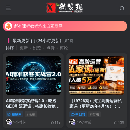
所有课程教程均来自互联网
信息真实性请自行甄别
所有课程教程均来自互联网
最新更新↓↓(24小时更新)
第2页
排序
更新
浏览
点赞
评论
AI精准获客实战营2.0：吃透
（19726期）淘宝高阶运营私
GEO引流逻辑，搭建长效稳定
家课（更新26年4月18）：选
客户获取体系
品、爆款、全店动销，三模块
福缘网
# 长效
中创网
# 打法
构建盈利闭环，月入破5万
9小时前
12小时前
119
139