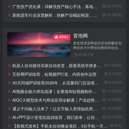
广告投产优化课：详解洗投产核心手法，落地多场景投放提效增收方案
20小时前
新能源车行业深度解析：拆解产业崛起根源，剖析行业内卷与海外贸易争端现状
22小时前
冒泡网
40W+
新发现资源网提供冒泡网赚冒泡
网创各大付费创业教程和创业项
目，★每日更新★知识付费VIP
497篇文章
创业课程包含自媒体，拼多多，
淘宝电商营销教程，SEO技术、
机器人自动接待买家自动发货，跟着系统学拼多多虚拟月入1-5W
2小时前
短视频抖音快手等，创业就找新
发现资源网！
互联网IP训练营，短视频IP打造，内容创作运营
5小时前
30天同城IP训练营2026年，从流量到门店业绩的全链路（0808更新）
9小时前
AI视频全能大师实战课｜全赛道AI短视频制作、特效创作、场景变现零基础全套教程
13小时前
AIGC大模型技术与商业应用全解课｜产业趋势、底层架构、MaaS商业模式、全行业场景落地实战教程
16小时前
通义千问输入法来了！让文字输入变得如此简单，最快300字/分，AI自动润色，说话秒变工整文字
19小时前
AI+PPT设计变现实战训练营，我们派单，让你的才华直接变现，三大核心模块带你构建Al设计x派单变现的完整闭环
22小时前
【新模式发布】手机全自动撸金项目，3台手机一天200+，保姆级教程及全套工具
昨天