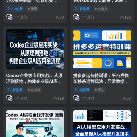
+PPT+Excel一键生成，80%
操作到自定义技能，文档-
中创网
# 腾讯
冒泡网
# 自定义
重复工作AI自动干
PPT-数据-会议全场景自动化
1个月前
1个月前
70
196
Codex企业级应用实战：从原
拼多多运营特训课：平台券快
理到落地，构建企业级AI应用
车秒杀运营玩法，异常数据急
全流程（更新）
救稳住店铺盈利收益
冒泡网
# 企业级
福缘网
# 玩法
1个月前
1个月前
129
53