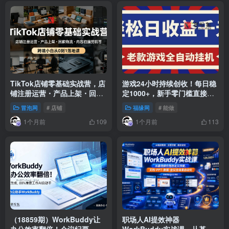
TikTok店铺零基础实战营，店
游戏24小时持续创收！每日稳
铺注册运营・产品上架・回款
定1000+，新手零门槛直接入
物流・内容拍摄剪辑等 ，跨境
局，碎片时间就能做！
冒泡网
# 店铺
福缘网
# 能做
小白从0到1落地课
1个月前
1个月前
109
113
（18859期）WorkBuddy让
职场人AI提效神器
办公效率翻倍！会议纪要
WorkBuddy实战课，从基础