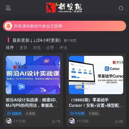
所有课程教程均来自互联网
信息真实性请自行甄别
所有课程教程均来自互联网
最新更新↓↓(24小时更新)
第116页
排序
更新
浏览
点赞
评论
前沿AI设计实战课：精通SD、
（18860期）零基础学
MJ与PS协同用法，掌握高效
Cursor！安装+设置+模型配置
AI辅助设计方法
+对话，手把手带你完成工具
福缘网
# 高效
中创网
# 基础
初始化
1个月前
1个月前
78
68