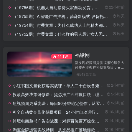
（19756期）机器人自动接待买家自动发货，跟着系统学拼多多虚拟月入1-5万
22小时前
（19755期）AI智能广告挂机，躺赚新模式 设备托管运行，解放双手持续变现
昨天
（19754期）付费文章：为什么成功人士的精力都很旺盛？
昨天
（19752期）付费文章：什么样的男人最让女人无法抵抗？
昨天
福缘网
44.1W+
新发现资源网提供福缘论坛各大
付费创业教程和创业项目，★每
日更新★知识付费VIP创业课程
543篇文章
包含自媒体，拼多多，淘宝电商
营销教程，SEO技术、短视频抖
小红书图文量化获客实战课：单人二十台设备矩阵搭建，标准化流程高效批量引流获客
2小时前
音快手等，创业就找新发现资源
网！
投放高效决策研修课：提炼推广五纬度口诀，理清推广全流程判断逻辑
5小时前
短视频周更系统课：每日90分钟稳定创作，从零涨粉至18000实现月入八千
5小时前
AI全自动黄金量化躺賺项目，24小时自动运行，月入2W！
10小时前
跨境电商脸书广告实战课：对标百位百万操盘手，系统化运营告别盲目投放试错
14小时前
淘宝金牌运营实战特训：从选品推广落地爆款打造，店铺运营全链路拆解
16小时前