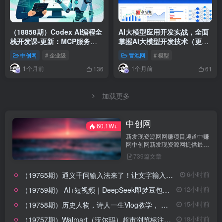
（18858期）Codex AI编程全
AI大模型应用开发实战，全面
栈开发课-更新：MCP服务
掌握AI大模型开发技术（更
+Skills工程化，学完能开发旅
新）
中创网
# 企业级
冒泡网
# 模型
行网站、重构企业系统
1个月前
1个月前
136
61
加载更多
中创网
60.1W+
新发现资源网网赚项目频道中赚
网中创网新发现资源网提供最新
前沿网赚项目,每日更新最全网
739篇文章
赚技巧和免费赚钱项目,告诉小
白如何利用网上赚钱,中赚网中
（19765期）通义千问输入法来了！让文字输入变得如此简单，最快 300 字/分，AI 自动润色，说话秒变工整文字
6小时前
创网少走弯路的网赚平台。
（19759期） AI+短视频｜DeepSeek即梦豆包小云雀全工具教学，从账号定位到剪映剪辑，零基础也能快速上手做爆款
12小时前
（19758期）历史人物，诗人一生Vlog教学， AI制作丨伙伴计划丨精选收益丨商单收徒 ，新领域红利期，抓紧做
15小时前
（19757期）Walmart（沃尔玛）超市浏览标注项目，单账号日收益20+ 单电脑日收益可达1000+带分佣机制
18小时前