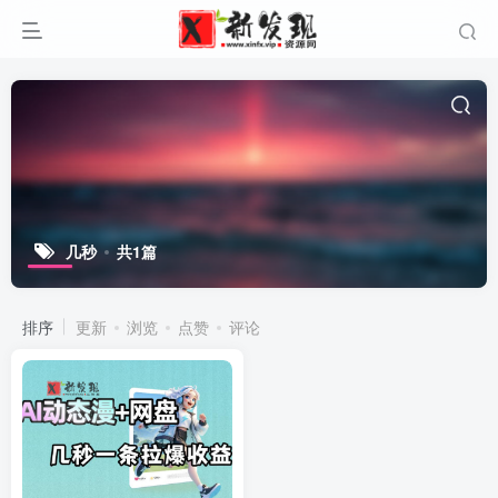
几秒
共1篇
排序
更新
浏览
点赞
评论