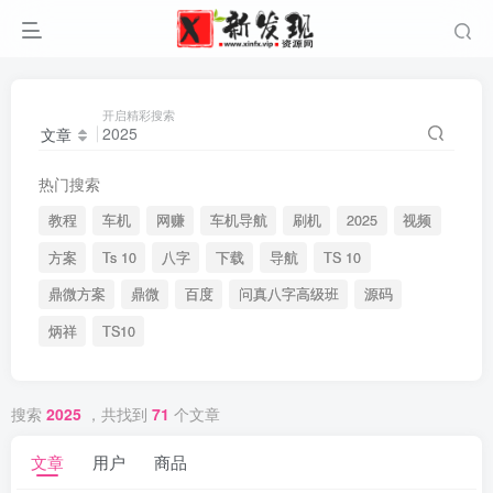
开启精彩搜索
文章
热门搜索
教程
车机
网赚
车机导航
刷机
2025
视频
方案
Ts 10
八字
下载
导航
TS 10
鼎微方案
鼎微
百度
问真八字高级班
源码
炳祥
TS10
搜索
2025
，共找到
71
个文章
文章
用户
商品