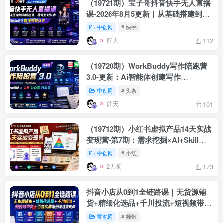
（19721期）宝子哥抖音快手无人直播
课-2026年8月5更新｜从基础搭建到高
阶起号，稳号防封技术，搭建自动化直
中创网
# 快手
播变现体系
前天
112
（19720期）WorkBuddy写作陪跑营
3.0-更新：Ai智能体创建写作
Skill×WorkBuddy×人工手写模式×去
中创网
# 头条
除AI痕迹×头条公众号百家号
前天
101
（19712期）小红书虚拟产品14天实战
变现营-第7期：需求挖掘×AI+Skill原
创×产品矩阵×内容笔记×一人公司进阶
中创网
# 小红
×全链路
2天前
173
抖音小店从0到1全链路课｜无货源铺
货+精细化选品+千川投流+短视频带货
+百套实战案例系统变现课（2026年7
冒泡网
# 频带