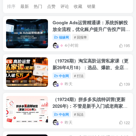
排序
最新
热门
点赞
评论
收藏
销量
Google Ads运营精通课：系统拆解投
放全流程，优化账户提升广告投产回报
率
福缘网
# 回报率
4小时前
195
（19726期）淘宝高阶运营私家课（更
新26年4月18）：选品、爆款、全店动
销，三模块构建盈利闭环，月入破5万
中创网
# 打法
昨天
139
（19724期）拼多多实战特训营(更新
2026年)：不管是新手入门或老商家冲
量，都有实操方法，跟着学，少走弯路
中创网
# 玩法
昨天
122