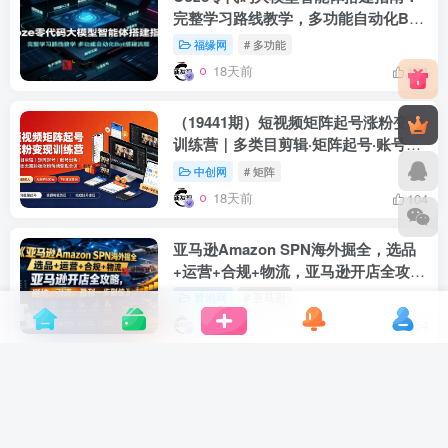
完整学习路线教学，多功能自动化Bot
搭建流程
福缘网
# 多功能
18天前
123
（19441期）短视频矩阵起号涨粉变现
训练营｜多类目剪辑·矩阵起号·账号出
售，0基础无露脸稳涨粉落地变现全课-
中创网
# 矩阵
更新
18天前
104
亚马逊Amazon SPN海外掘全，选品
+运营+合规+物流，亚马逊开店全攻
略，避坑、引流、盈利一步到位
冒泡网
# 亚马逊
20天前
54
付费文章：做事的，为什么斗不过那些
做人的？
冒泡网
# 文章