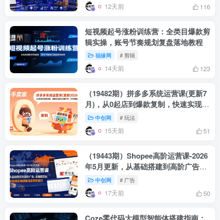
月更新）
12天前
116
短视频起号涨粉训练营：全类目爆款剪
辑实操，账号节奏规划复盘落地教程
福缘网
# 剪辑
14天前
123
（19482期）拼多多系统运营课(更新7
月)，从0起店到爆款复制，快速实现稳
定日销千单，月利润破5万
中创网
# 玩法
15天前
51
（19443期）Shopee高阶运营课-2026
年5月更新，从基础搭建到高阶广告，
全链路实操破解流量销量瓶颈
中创网
# 广告
17天前
50
Coze零代码大模型智能体搭建指南：