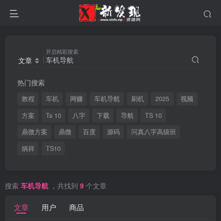
开启精彩搜索
文章
热门搜索
教程
车机
网赚
车机导航
刷机
2025
视频
方案
Ts 10
八字
下载
导航
TS 10
鼎微方案
鼎微
百度
源码
问真八字高级班
炳祥
TS10
搜索
车机导航
，共找到
9
个文章
文章
用户
商品